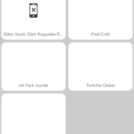
Elden Souls: Dark Roguelike RPG
Pixel Craft
Jet Pack Joyride
Twitchie Clicker
A SEMANA