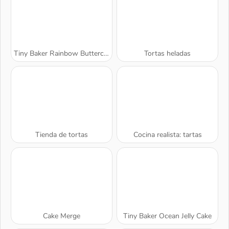
Tiny Baker Rainbow Buttercream Cake
Tortas heladas
Tienda de tortas
Cocina realista: tartas
A SEMANA
Cake Merge
Tiny Baker Ocean Jelly Cake