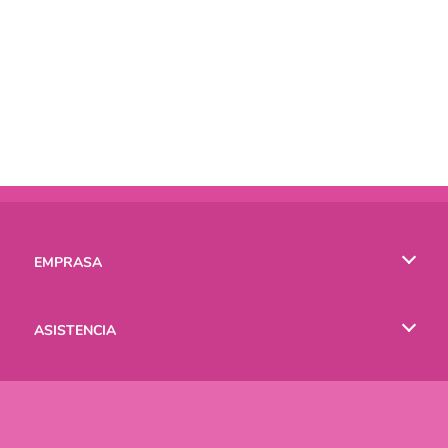
EMPRASA
Condiciones de uso
ASISTENCIA
Política de Privacidad
Ayuda
IDIOMAS
Cookies