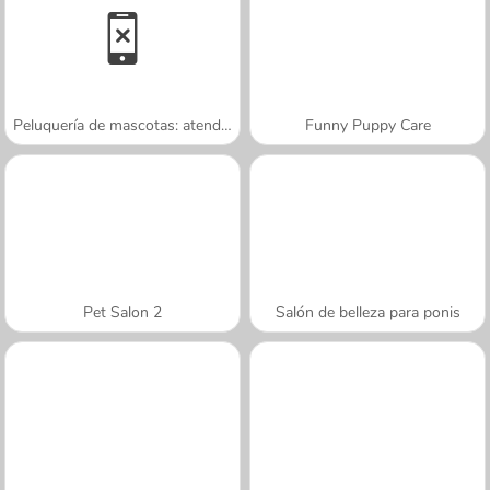
Peluquería de mascotas: atendiendo gatos
Funny Puppy Care
Pet Salon 2
Salón de belleza para ponis
A SEMANA