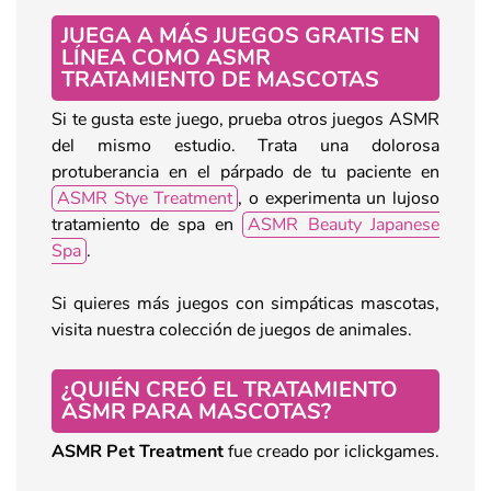
JUEGA A MÁS JUEGOS GRATIS EN
LÍNEA COMO ASMR
TRATAMIENTO DE MASCOTAS
Si te gusta este juego, prueba otros juegos ASMR
del mismo estudio. Trata una dolorosa
protuberancia en el párpado de tu paciente en
ASMR Stye Treatment
, o experimenta un lujoso
tratamiento de spa en
ASMR Beauty Japanese
Spa
.
Si quieres más juegos con simpáticas mascotas,
visita nuestra colección de juegos de animales.
¿QUIÉN CREÓ EL TRATAMIENTO
ASMR PARA MASCOTAS?
ASMR Pet Treatment
fue creado por iclickgames.