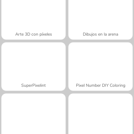
Arte 3D con píxeles
Dibujos en la arena
SuperPixelint
Pixel Number DIY Coloring
A SEMANA