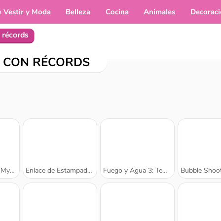
e Vestir y Moda
Belleza
Cocina
Animales
Decorac
 récords
 CON RÉCORDS
c Sea
Enlace de Estampados
Fuego y Agua 3: Templo de Hielo
Bubble Shooter