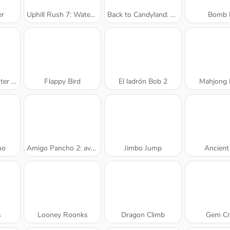
r
Uphill Rush 7: Waterpark
Back to Candyland: episodio 1
Bomb I
Story
Flappy Bird
El ladrón Bob 2
Mahjong 
no
Amigo Pancho 2: aventura en Nueva York
Jimbo Jump
Ancient
s
Looney Roonks
Dragon Climb
Gem Cr