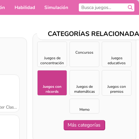
ión
Habilidad
Simulación
Para ti
CATEGORÍAS RELACIONAD
Concursos
Juegos de
Juegos
concentración
educativos
Juegos con
Juegos de
Juegos con
récords
matemáticas
premios
 Classic
Memo
Más categorías