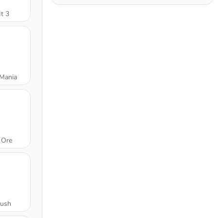
t 3
Mania
 Ore
ush