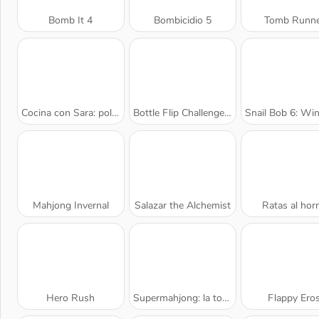
Bomb It 4
Bombicidio 5
Tomb Runne
Cocina con Sara: pollo a la parmesana
Bottle Flip Challenge DAB 2
Snail Bob 6: Winter 
Mahjong Invernal
Salazar the Alchemist
Ratas al hor
Hero Rush
Supermahjong: la torre
Flappy Ero