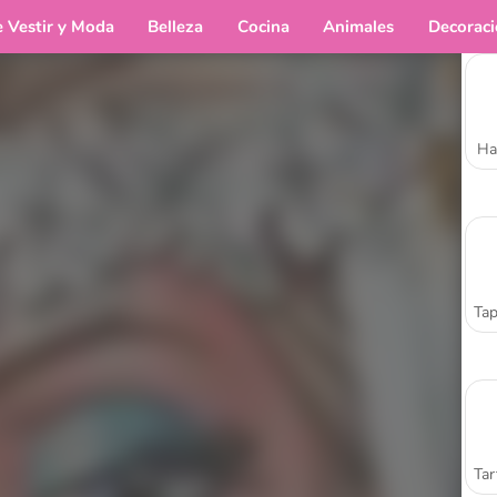
e Vestir y Moda
Belleza
Cocina
Animales
Decorac
Ha