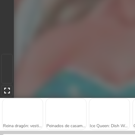
Reina dragón: vestido de bodas
Peinados de casamiento para la princesa
Ice Queen: Dish Washing