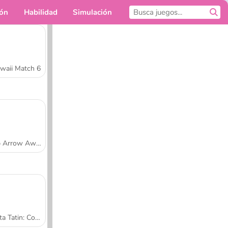
ión
Habilidad
Simulación
Para ti
waii Match 6
Tap Arrow Away
Tarta Tatin: Cocina con Sara