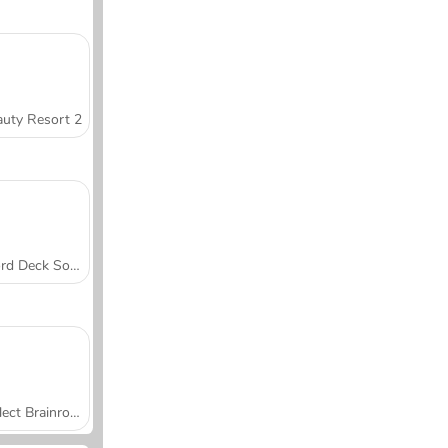
uty Resort 2
Word Deck Solitaire
Collect Brainrot Arena