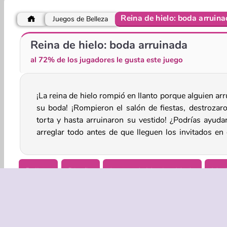
Reina de hielo: boda arruin
Juegos de Belleza
Día a la Moda de Ice Queen
Winter Queen Makeover
Reina de hielo: boda arruinada
al 72% de los jugadores le gusta este juego
¡La reina de hielo rompió en llanto porque alguien ar
juego de simulación? ¡Todavía está a tiempo de disfr
su boda! ¡Rompieron el salón de fiestas, destrozaro
torta y hasta arruinaron su vestido! ¿Podrías ayudar
arreglar todo antes de que lleguen los invitados en 
Belleza
Diseño
Juegos de Vestir y Moda
Mod
Princesas
Juegos De Reinas
Simulación
¡Pro