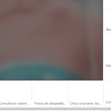
Bea
Consultorio odontológico
Fiesta de despedida de soltera real
Chica a lunares: boda en ruinas