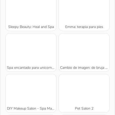
Sleepy Beauty: Heal and Spa
Emma: terapia para pies
Spa encantado para unicornios
Cambio de imagen: de bruja a princesa
A SEMANA
DIY Makeup Salon - Spa Makeover Studio
Pet Salon 2