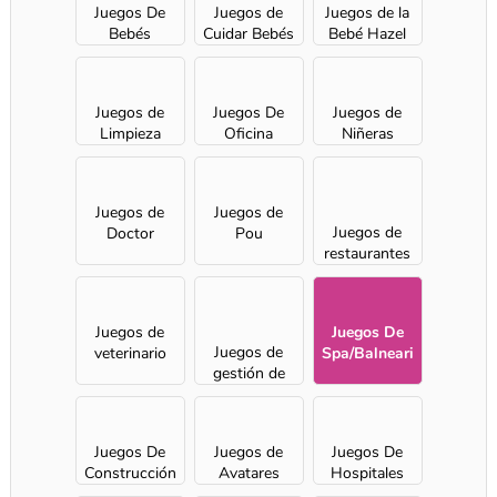
Juegos De
Juegos de
Juegos de la
Bebés
Cuidar Bebés
Bebé Hazel
Juegos de
Juegos De
Juegos de
Limpieza
Oficina
Niñeras
Juegos de
Juegos de
Juegos de
Doctor
Pou
restaurantes
para chicas
Juegos de
Juegos De
Juegos de
veterinario
Spa/Balneari
gestión de
o
tiempo
Juegos De
Juegos de
Juegos De
Construcción
Avatares
Hospitales