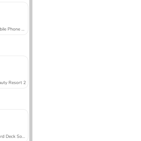
Mobile Phone Case Design & DIY
uty Resort 2
Word Deck Solitaire