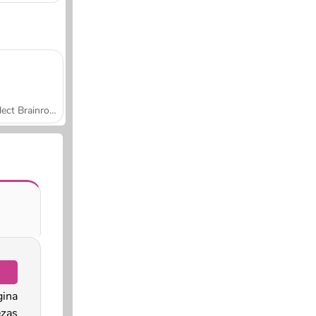
Collect Brainrot Arena
gina
ezas