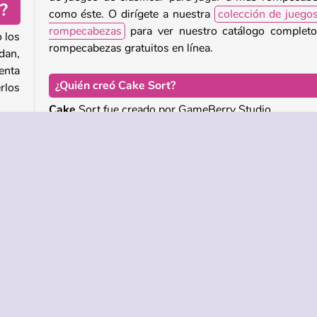
?
como éste. O dirígete a nuestra
colección de juego
rompecabezas
para ver nuestro catálogo complet
o los
rompecabezas gratuitos en línea.
dan,
tenta
¿Quién creó Cake Sort?
rlos
Cake
Sort fue creado por GameBerry Studio.
inar
¿Cuándo se lanzó Cake Sort?
e el
Este juego salió a la venta el 24 de octubre de 2025.
acio
 De Lógica
Móvil
Popular
Puzzle
Juegos para 1