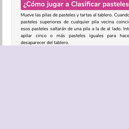
¿Cómo jugar a Clasificar pasteles
Mueve las pilas de pasteles y tartas al tablero. Cuand
pasteles superiores de cualquier pila vecina coinci
esos pasteles saltarán de una pila a la de al lado. In
apilar cinco o más pasteles iguales para hace
desaparecer del tablero.
Haciendo combinaciones ingeniosas, puedes elim
varias pilas con un solo movimiento. Pero vigila qu
tablero no se llene demasiado. Si te quedas sin esp
para colocar las placas, pierdes la partida.
Juegos Para Pensar
Pasteles
HTML5
Juegos
¡Probar ahora!
¡Probar ahora!