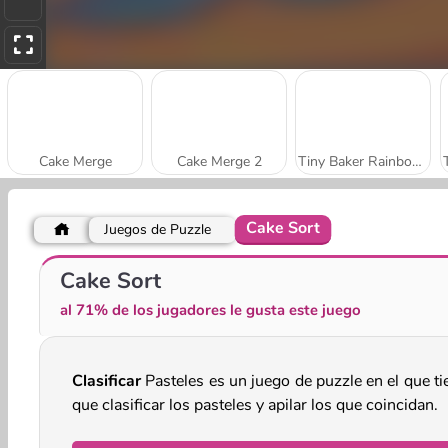
Cake Merge
Cake Merge 2
Tiny Baker Rainbow Buttercream Cake
Cake Sort
Juegos de Puzzle
Tarta de lima: Cocina con Sara
Brownies: Cocina con Sara
Cake Sort
al 71% de los jugadores le gusta este juego
Clasificar
Pasteles es un juego de puzzle en el que ti
que clasificar los pasteles y apilar los que coincidan.