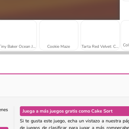
Tiny Baker Ocean Jelly Cake
Cookie Maze
Tarta Red Velvet: Cocina con Sara
Cheesecake de Fresa: Cocina con Sara
Tarta Tatin: Cocina con Sara
enes
Juega a más juegos gratis como Cake Sort
Si te gusta este juego, echa un vistazo a nuestra pá
de juegos de clasificar para jugar a más rompecab