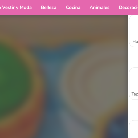
e Vestir y Moda
Belleza
Cocina
Animales
Decorac
Ha