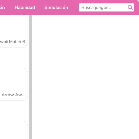
ión
Habilidad
Simulación
Para ti
waii Match 6
Tap Arrow Away