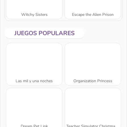
Witchy Sisters
Escape the Alien Prison
JUEGOS POPULARES
Las mil y una noches
Organization Princess
A SEMANA
Dream Pet Link
Teacher Simulator Christmas Exam