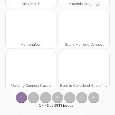
Juicy Match
Alquimia mahjongg
MahJongCon
Grand Mahjong Connect
Mahjong Connect Classic
Back to Candyland 4: jardín de paletas
1
2
3
4
5
6
1 - 42
de
1533
juegos