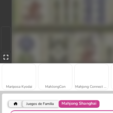
Mariposa Kyodai
MahJongCon
Mahjong Connect Classic
Mahjong Shanghai
Juegos de Familia