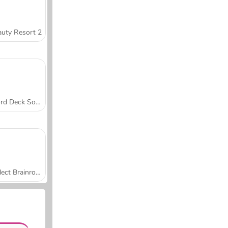
uty Resort 2
Word Deck Solitaire
Collect Brainrot Arena