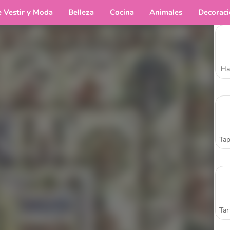
e Vestir y Moda
Belleza
Cocina
Animales
Decorac
Ha