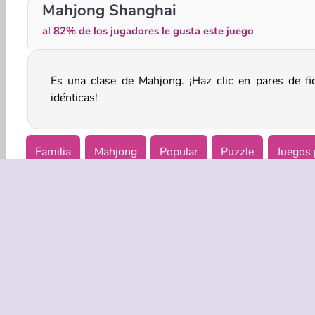
Conecta 4: clásico
Tesoros del Mar Místico
Mahjong Shanghai
al 82% de los jugadores le gusta este juego
Es una clase de Mahjong. ¡Haz clic en pares de fi
idénticas!
Familia
Mahjong
Popular
Puzzle
Juegos 
EMPRASA
Condicion
Política de
Coo