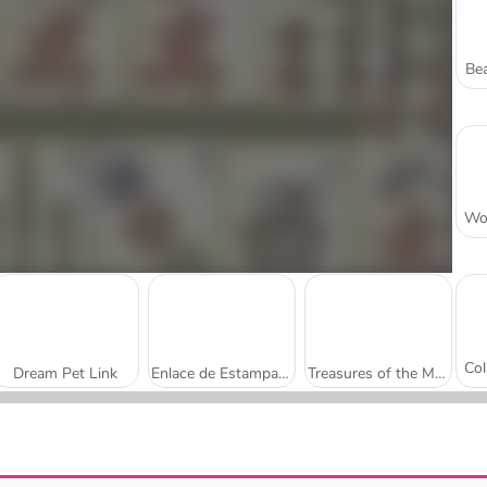
Bea
Dream Pet Link
Enlace de Estampados
Treasures of the Mystic Sea