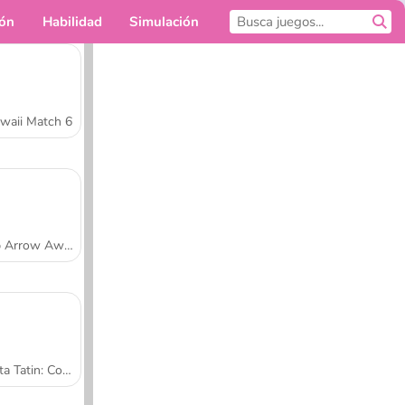
ión
Habilidad
Simulación
Para ti
waii Match 6
Tap Arrow Away
Tarta Tatin: Cocina con Sara