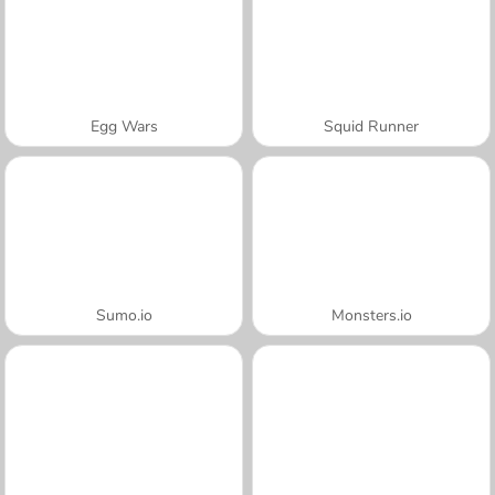
Egg Wars
Squid Runner
Sumo.io
Monsters.io
A SEMANA