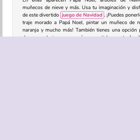
En ellas aparecen Papá Noel, árboles de Navi
muñecos de nieve y más. Usa tu imaginación y disf
de este divertido
juego de Navidad
. ¡Puedes ponerl
traje morado a Papá Noel, pintar un muñeco de n
naranja y mucho más! También tienes una opción 
descargar la imagen y así compartirla con tu famil
amigos.
Juegos de navidad para chicas
Colorear
Dibujar
Simulación
Juegos De Invierno
EMPRASA