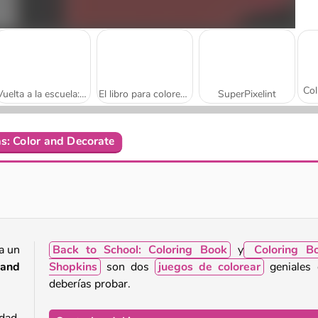
Vuelta a la escuela: libro para colorear
El libro para colorear del ratón artista
SuperPixelint
s: Color and Decorate
Vibe Colouring
Libro para colorear de mandala
Da un
Back to School: Coloring Book
y
Coloring Bo
 and
Shopkins
son dos
juegos de colorear
geniales 
deberías probar.