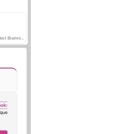
Collect Brainrot Arena
ok:
que