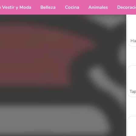
e Vestir y Moda
Belleza
Cocina
Animales
Decorac
Ha