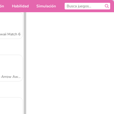
ión
Habilidad
Simulación
Para ti
waii Match 6
Tap Arrow Away