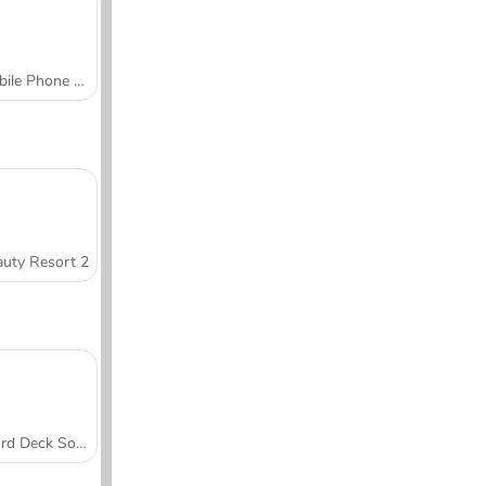
Mobile Phone Case Design & DIY
uty Resort 2
Word Deck Solitaire