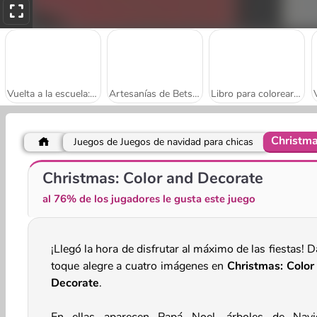
Vuelta a la escuela: gatos para colorear
Artesanías de Betsy: pintura veraniega
Libro para colorear de animales
Christma
Juegos de Juegos de navidad para chicas
Pintura facial
Libro para Colorear del Reino de Hielo
Christmas: Color and Decorate
al 76% de los jugadores le gusta este juego
¡Llegó la hora de disfrutar al máximo de las fiestas! 
toque alegre a cuatro imágenes en
Christmas: Color
Decorate
.