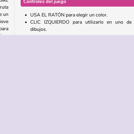
dad,
Controles del juego
ruta
e un
USA EL RATÓN para elegir un color.
ieve
CLIC IZQUIERDO para utilizarlo en uno de 
para
dibujos.
ia y
Sobre los desarrolladores
Christmas: Color and Decorate es obra de IG.
Chicas
Móvil
Juegos de Pintar para chicas
Popul
ASISTENCIA
IDIOMAS