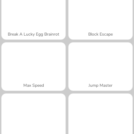
Break A Lucky Egg Brainrot
Block Escape
Max Speed
Jump Master
A SEMANA