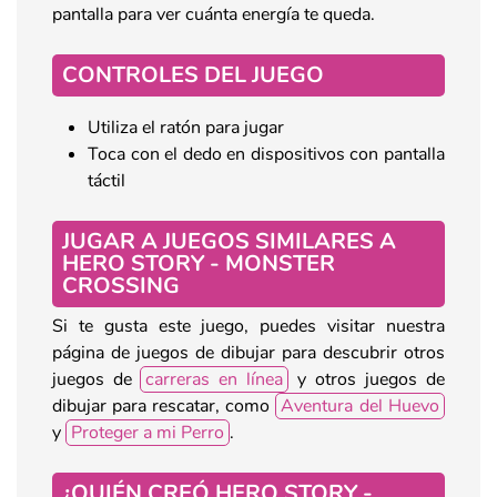
pantalla para ver cuánta energía te queda.
CONTROLES DEL JUEGO
Utiliza el ratón para jugar
Toca con el dedo en dispositivos con pantalla
táctil
JUGAR A JUEGOS SIMILARES A
HERO STORY - MONSTER
CROSSING
Si te gusta este juego, puedes visitar nuestra
página de juegos de dibujar para descubrir otros
juegos de
carreras en línea
y otros juegos de
dibujar para rescatar, como
Aventura del Huevo
y
Proteger a mi Perro
.
¿QUIÉN CREÓ HERO STORY -