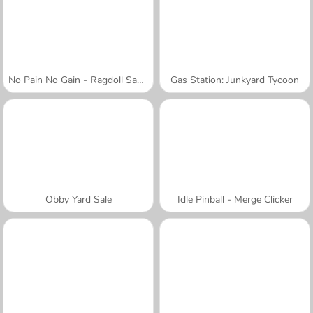
No Pain No Gain - Ragdoll Sandbox
Gas Station: Junkyard Tycoon
Obby Yard Sale
Idle Pinball - Merge Clicker
A SEMANA