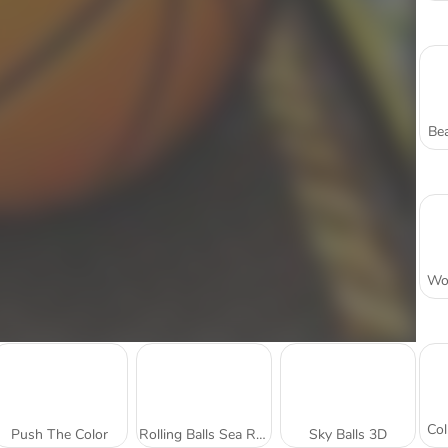
Bea
Push The Color
Rolling Balls Sea Race
Sky Balls 3D