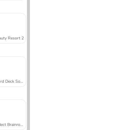
uty Resort 2
Word Deck Solitaire
Collect Brainrot Arena