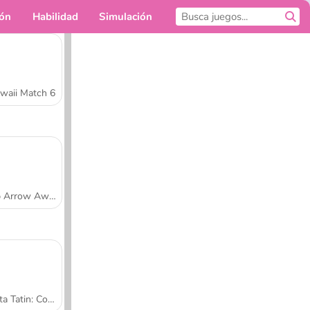
ión
Habilidad
Simulación
Para ti
waii Match 6
Tap Arrow Away
Tarta Tatin: Cocina con Sara