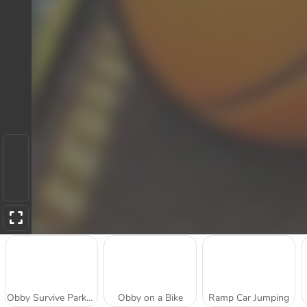
Obby Survive Parkour
Obby on a Bike
Ramp Car Jumping