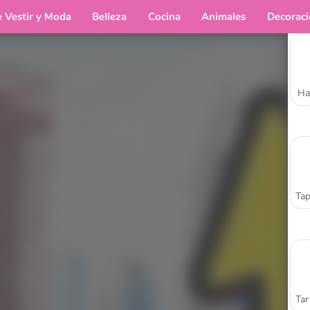
e Vestir y Moda
Belleza
Cocina
Animales
Decorac
Ha