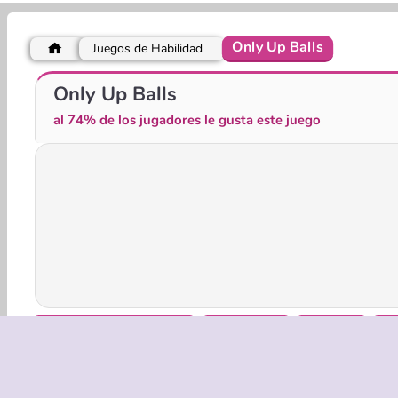
Only Up Balls
Juegos de Habilidad
Balanced Running
Obby Rainbow Tower
Only Up Balls
al 74% de los jugadores le gusta este juego
Juegos de 2 jugadores
Juegos 3D
HTML5
Mó
Habilidad