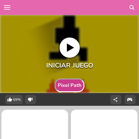
Pixel Path
69%