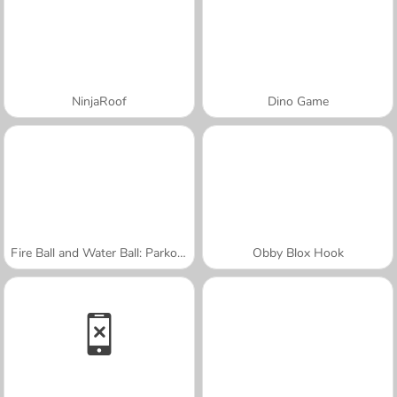
NinjaRoof
Dino Game
Fire Ball and Water Ball: Parkour Love Balls
Obby Blox Hook
A SEMANA