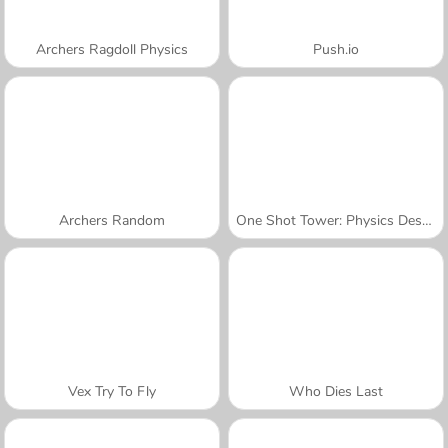
Archers Ragdoll Physics
Push.io
Archers Random
One Shot Tower: Physics Destroyer
Vex Try To Fly
Who Dies Last