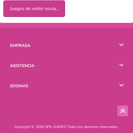
Juegos de vestir novias para chicas
EMPRASA
Condiciones de uso
ASISTENCIA
Política de Privacidad
Ayuda
IDIOMAS
Cookies
English
Русский
Copyright © 2026 SPIL GAMES Todos los derechos reservados.