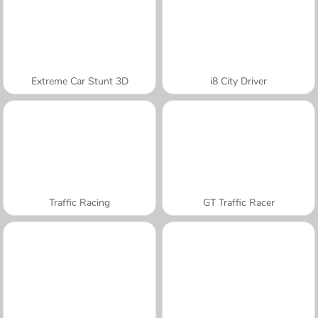
Extreme Car Stunt 3D
i8 City Driver
Traffic Racing
GT Traffic Racer
A SEMANA