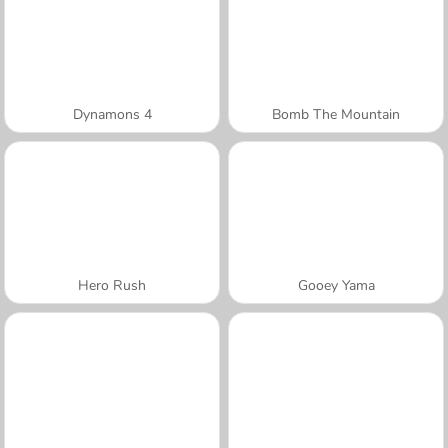
Dynamons 4
Bomb The Mountain
Hero Rush
Gooey Yama
A SEMANA