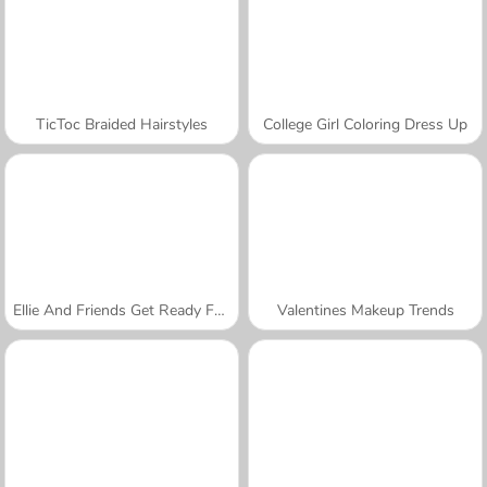
TicToc Braided Hairstyles
College Girl Coloring Dress Up
Ellie And Friends Get Ready For First Date
Valentines Makeup Trends
A SEMANA