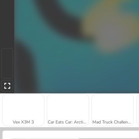
Vex X3M 3
Car Eats Car: Arctic Adventure
Mad Truck Challenge Special