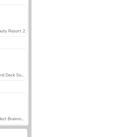
uty Resort 2
Word Deck Solitaire
Collect Brainrot Arena