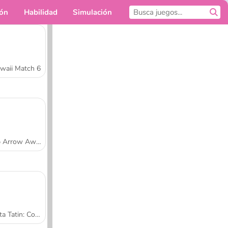
ión
Habilidad
Simulación
Para ti
waii Match 6
Tap Arrow Away
Tarta Tatin: Cocina con Sara