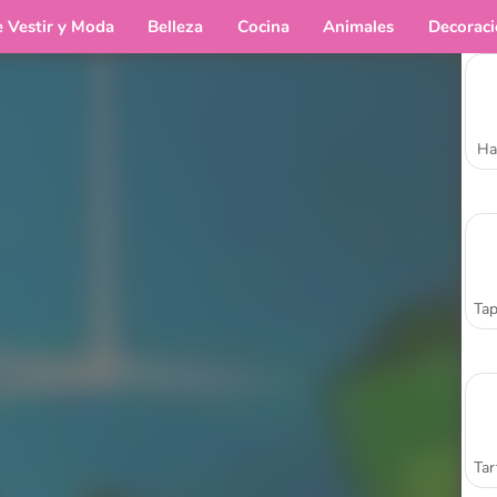
e Vestir y Moda
Belleza
Cocina
Animales
Decorac
Ha