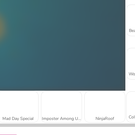
Bea
Mad Day Special
Imposter Among Us: Escape From Prison
NinjaRoof