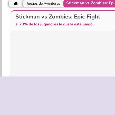
Stickman vs Zombies: Epi
Juegos de Aventuras
Red Stickman vs Monster School
Monster School vs Siren Head
Stickman vs Zombies: Epic Fight
al 73% de los jugadores le gusta este juego
Acción
Aventuras
HTML5
Móvil
Juegos 
EMPRASA