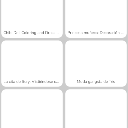
Chibi Doll Coloring and Dress Up
Princesa muñeca: Decoración navideña
La cita de Sery: Vistiéndose como muñeca
Moda gangsta de Tris
A SEMANA