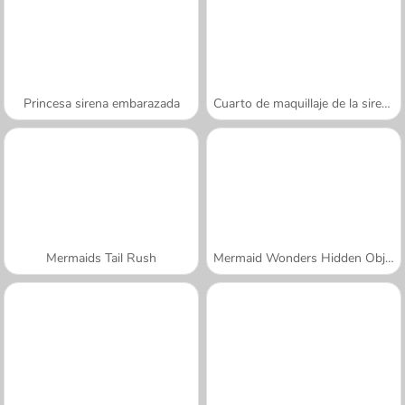
Princesa sirena embarazada
Cuarto de maquillaje de la sirena
Mermaids Tail Rush
Mermaid Wonders Hidden Object
A SEMANA