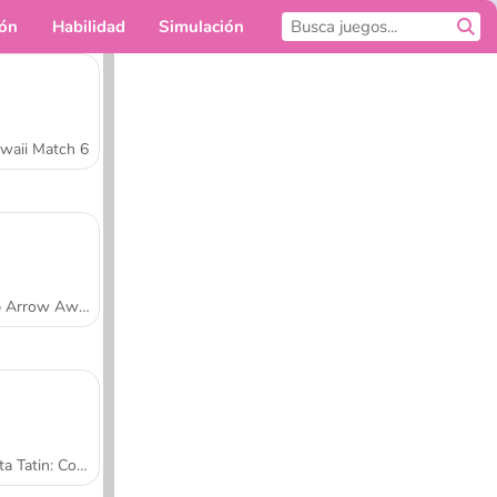
ión
Habilidad
Simulación
Para ti
waii Match 6
Tap Arrow Away
Tarta Tatin: Cocina con Sara