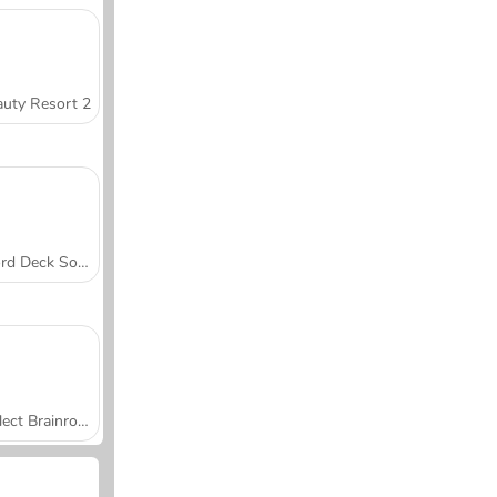
uty Resort 2
Word Deck Solitaire
Collect Brainrot Arena