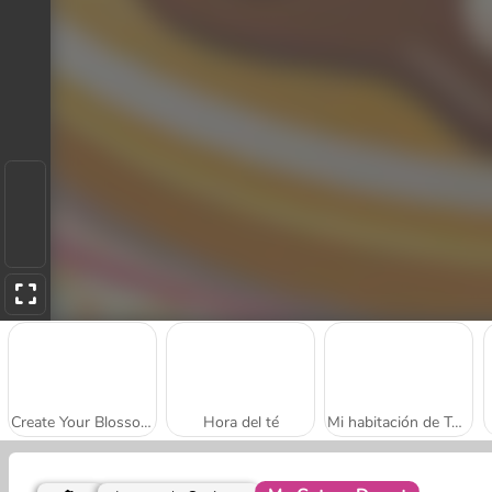
Create Your Blossom Tree
Hora del té
Mi habitación de Totoro