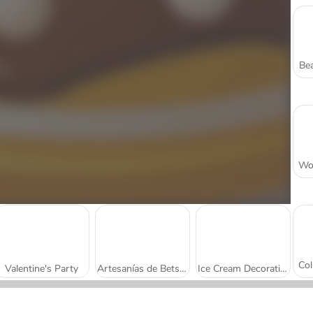
Bea
Valentine's Party
Artesanías de Betsy: cuentas navideñas
Ice Cream Decoration