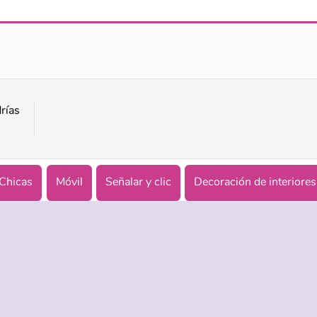
Interior Designer - Decor Life
Home Design - Match 3
rías
Chicas
Móvil
Señalar y clic
Decoración de interiores
ASISTENCIA
IDIOMAS