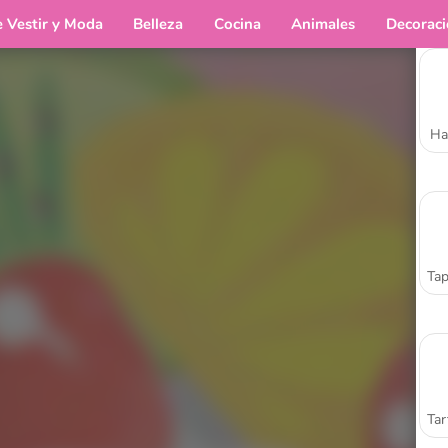
e Vestir y Moda
Belleza
Cocina
Animales
Decorac
Ha