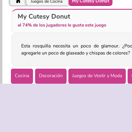
My Cutesy Donut
Juegos de Cocina
Artesanías de Betsy: pintura veraniega
Dream Room Makeover
My Cutesy Donut
al 74% de los jugadores le gusta este juego
Esta rosquilla necesita un poco de glamour. ¿Pod
agregarle un poco de glaseado y chispas de colores?
Cocina
Decoración
Juegos de Vestir y Moda
Simulación
EMPRASA