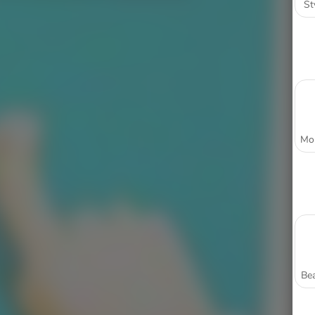
St
Bea