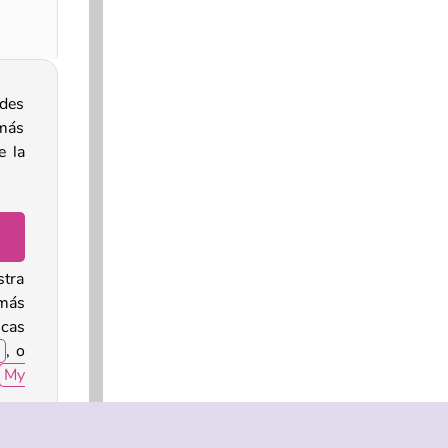
edes
 más
e la
stra
 más
icas
2
, o
My