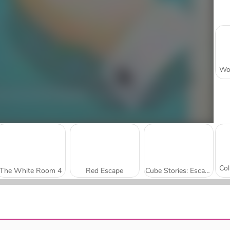
The White Room 4
Red Escape
Cube Stories: Escape
100 Doors Escape Room
El último panda