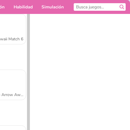
ión
Habilidad
Simulación
Para ti
waii Match 6
Tap Arrow Away