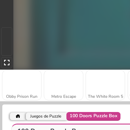
Obby Prison Run
Metro Escape
The White Room 5
100 Doors Puzzle Box
Juegos de Puzzle
Stickman Prison Escape
DOP2 Jailbreak