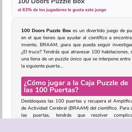
100 Doors Puzzle Box
al 63% de los jugadores le gusta este juego
100 Doors Puzzle Box
es un divertido juego de pu
en el que tienes que ayudar al científico a encontra
invento, BRAAM, ¡para que pueda seguir investiga
¿El truco? Tendrás que atravesar 100 habitaciones, 
una llena de un puzzle único que se interpone entre 
la siguiente puerta...
¿Cómo jugar a la Caja Puzzle de
las 100 Puertas?
Desbloquea las 100 puertas y recupera el Amplific
de Actividad Cerebral (BRAAM) del científico. Para a
las puertas, tendrás que resolver complic
rompecabezas que pondrán a prueba tu memoria y
habilidades de reconocimiento de patrones.