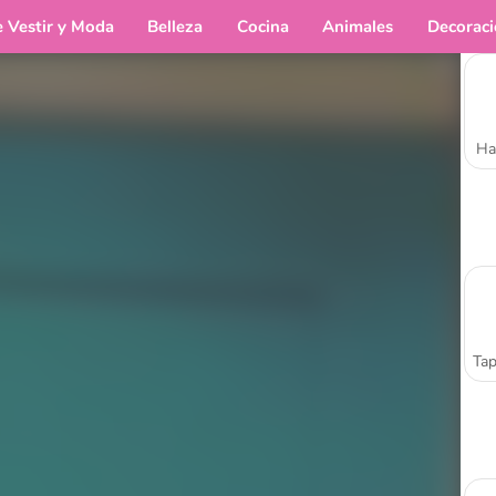
e Vestir y Moda
Belleza
Cocina
Animales
Decorac
Ha