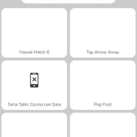
Hawaii Match 6
Tap Arrow Away
Tarta Tatin: Cocina con Sara
Pop Fruit
A SEMANA