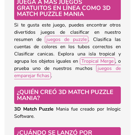
JUEGA A MÁS JUEGOS
GRATUITOS EN LÍNEA COMO 3D
MATCH PUZZLE MANIA
Si te gusta este juego, puedes encontrar otros
divertidos juegos de clasificar en nuestro
resumen de
juegos de puzzle
. Clasifica las
cuentas de colores en los tubos correctos en
Clasificar canicas. Explora una isla tropical y
agrupa los objetos iguales en
Tropical Merge
, o
prueba uno de nuestros muchos
juegos de
emparejar fichas
.
¿QUIÉN CREÓ 3D MATCH PUZZLE
MANIA?
3D Match Puzzle
Mania fue creado por Inlogic
Software.
¿CUÁNDO SE LANZÓ POR