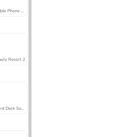
Mobile Phone Case Design & DIY
uty Resort 2
Word Deck Solitaire