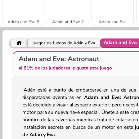
Adam and Eve 6
Adam and Eve 2
Adam and Eve
Adam and Eve: 
Juegos de Juegos de Adán y Eva
Adam and Eve: Sleepwalker
Adam and Eve: Zombie
Adam and Eve: Astronaut
al 81% de los jugadores le gusta este juego
¡Adán está a punto de embarcarse en una de sus
disparatadas aventuras en
Adam and Eve: Astron
Está decidido a viajar al espacio exterior, pero necesi
motor para su nueva nave espacial. Únete a este crea
hombre de las cavernas mientras trata de colarse en
instalación secreta en busca de un motor en este
j
de Adán y Eva
.