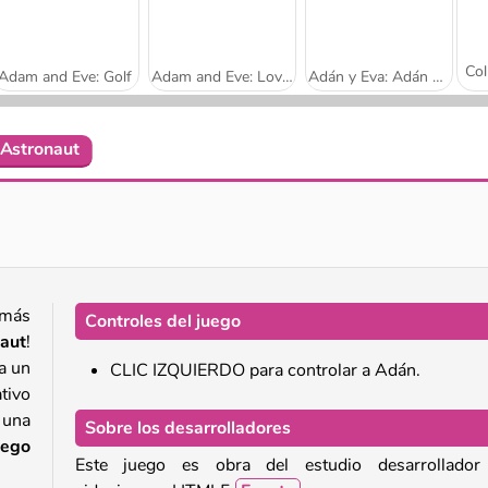
Adam and Eve: Golf
Adam and Eve: Love Quest
Adán y Eva: Adán el fantasma
Astronaut
Adam and Eve 4
Adam and Eve: Snow
 más
Controles del juego
aut
!
ta un
CLIC IZQUIERDO para controlar a Adán.
tivo
 una
Sobre los desarrolladores
uego
Este juego es obra del estudio desarrollador