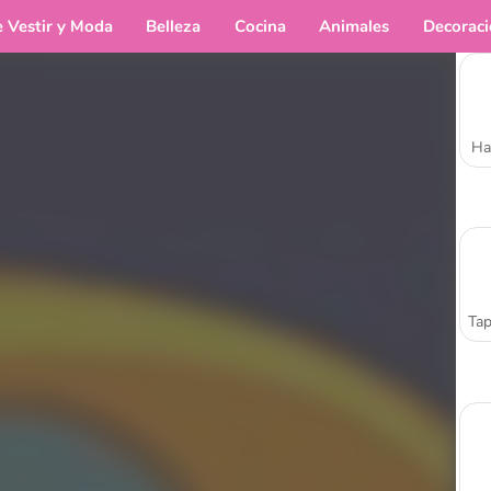
e Vestir y Moda
Belleza
Cocina
Animales
Decorac
Ha