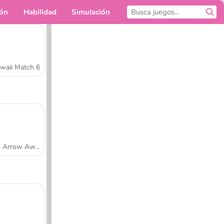
ión
Habilidad
Simulación
Para ti
waii Match 6
Tap Arrow Away