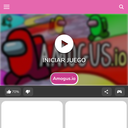
Amogus.io
70%