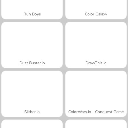
Run Boys
Color Galaxy
Dust Buster.io
DrawThis.io
Slither.io
ColorWars.io - Conquest Game