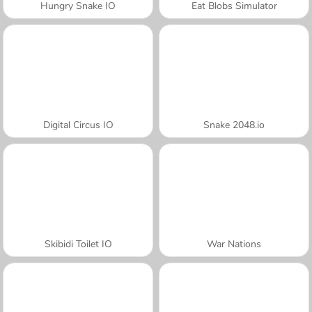
Hungry Snake IO
Eat Blobs Simulator
Digital Circus IO
Snake 2048.io
Skibidi Toilet IO
War Nations