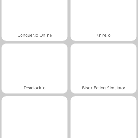
Conquer.io Online
Knife.io
Deadlock.io
Block Eating Simulator
A SEMANA