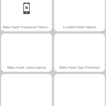
Baby Hazel: travesuras fraternales
La bebé Hazel: higiene
Baby Hazel: rutina matinal
Baby Hazel: Spa Treatment
A SEMANA