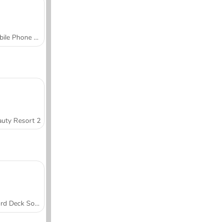
Mobile Phone Case Design & DIY
uty Resort 2
Word Deck Solitaire