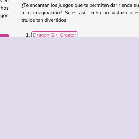
s en
¿Te encantan los juegos que te permiten dar rienda su
chos
a tu imaginación? Si es así, ¡echa un vistazo a e
agón
títulos tan divertidos!
Dragon Girl Creator
Cute Animals Coloring Book
Angelic Charm Princess
 Elige
¿Quién ha creado Cute Dragon Creator?
Cute Dragon Creator es obra de DL Studio.
Chicas
HTML5
Móvil