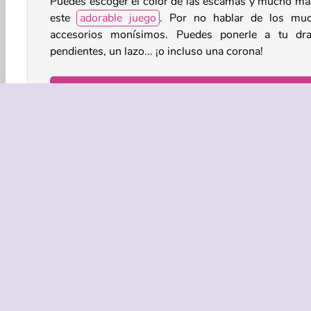
Puedes escoger el color de las escamas y mucho má
este
adorable juego
. Por no hablar de los mu
accesorios monísimos. Puedes ponerle a tu dr
pendientes, un lazo... ¡o incluso una corona!
¿Cómo se juega a Cute Dragon Creator?
Podrás diseñar un dragón en este encantador
juego de moda
.
varios estilos y accesorios para él.
Controles del juego
Animales
Decoración
Juegos de Vestir y Moda