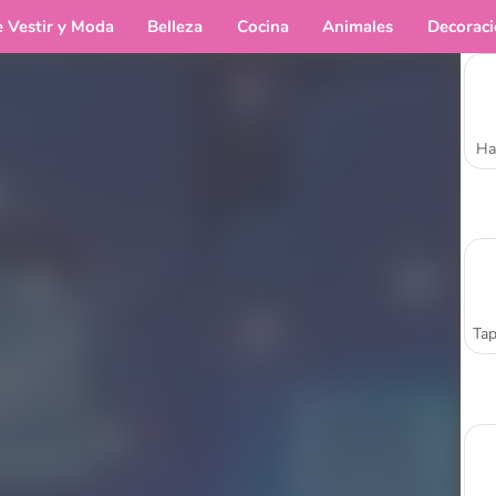
e Vestir y Moda
Belleza
Cocina
Animales
Decorac
Ha