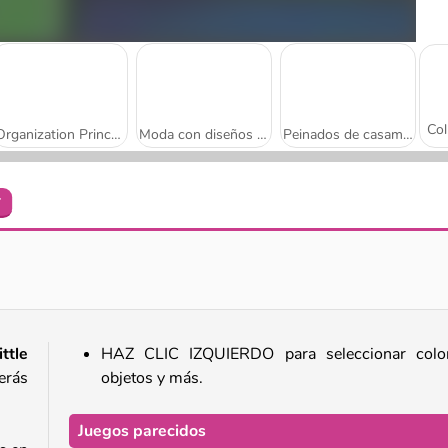
Organization Princess
Moda con diseños de serpiente
Peinados de casamiento para la princesa
r
Princesa sirena: juegos submarinos
Princesa: carteras a la moda
ttle
HAZ CLIC IZQUIERDO para seleccionar color
erás
objetos y más.
Juegos parecidos