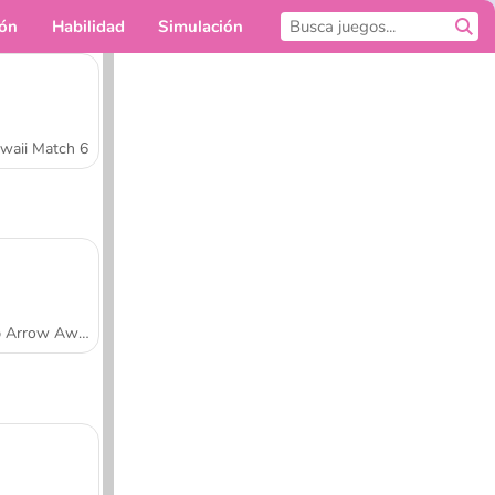
ión
Habilidad
Simulación
Para ti
waii Match 6
Tap Arrow Away