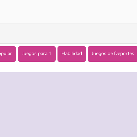
Dangerous Danny
Agua milagrosa
opular
Juegos para 1
Habilidad
Juegos de Deportes
ASISTENCIA
IDIOMAS
es de uso
Ayuda
English
 Privacidad
Русский
kies
Deutsch