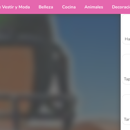
e Vestir y Moda
Belleza
Cocina
Animales
Decorac
Ha