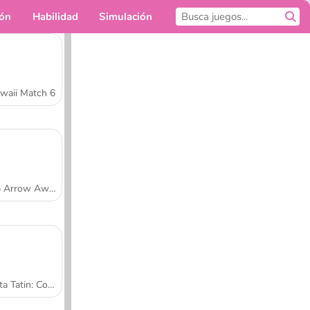
ión
Habilidad
Simulación
Para ti
waii Match 6
Tap Arrow Away
Tarta Tatin: Cocina con Sara