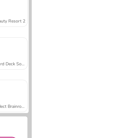
uty Resort 2
Word Deck Solitaire
Collect Brainrot Arena