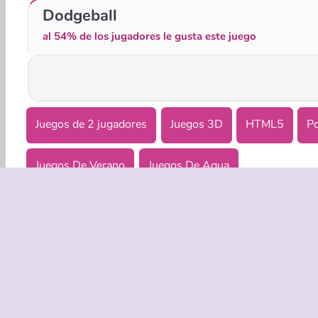
Aventura en lancha
ChristmasFishing.io
Dodgeball
al 54% de los jugadores le gusta este juego
Juegos de 2 jugadores
Juegos 3D
HTML5
P
Juegos De Verano
Juegos De Agua
EMPRASA
Condicion
Política de
Coo