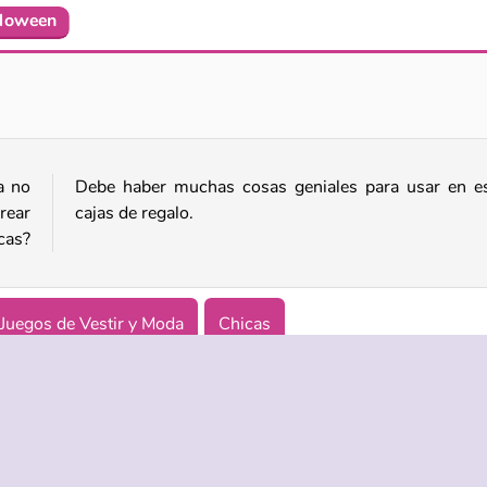
lloween
Instachicas: atuendos
Sery: portada de revista
a no
stas
rear
cajas de regalo.
cas?
Juegos de Vestir y Moda
Chicas