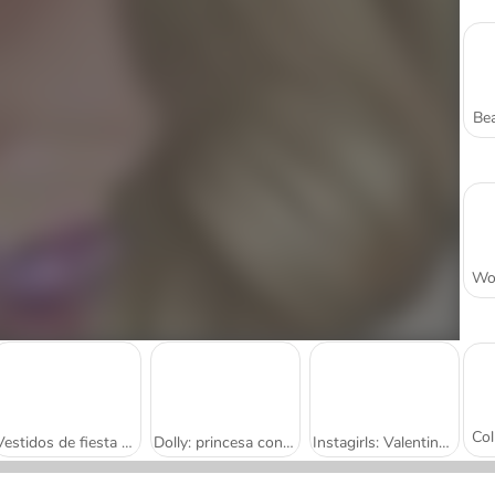
Bea
Vestidos de fiesta para Dolly
Dolly: princesa contra villana
Instagirls: Valentines Dress-Up