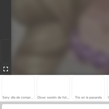
Sery: día de compras de ropa
Dove: sesión de fotos de revista
Tris en la pasarela