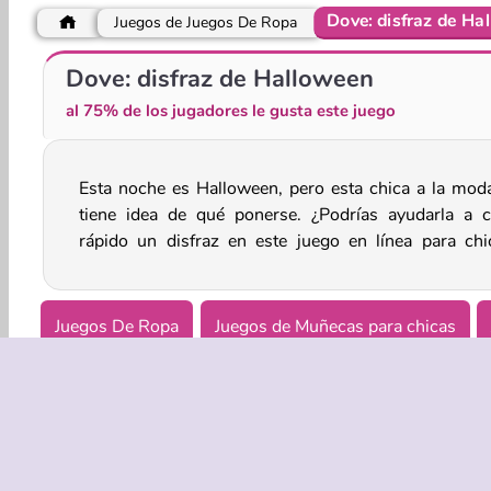
Dove: disfraz de Ha
Juegos de Juegos De Ropa
Chica con estilo
Vestidos y maquillaje de geisha
Dove: disfraz de Halloween
al 75% de los jugadores le gusta este juego
Esta noche es Halloween, pero esta chica a la mod
Debe haber muchas cosas geniales para usar en e
tiene idea de qué ponerse. ¿Podrías ayudarla a c
rápido un disfraz en este juego en línea para chi
Juegos De Ropa
Juegos de Muñecas para chicas
Juegos de Halloween para chicas
Diseño
Móvil