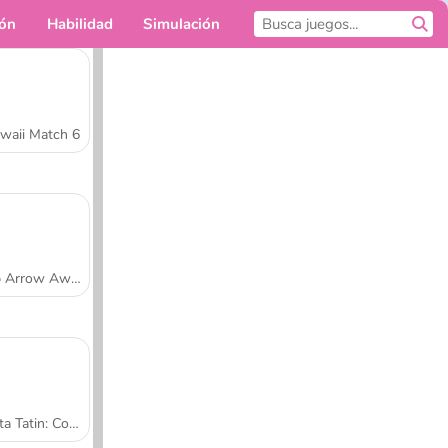
ión
Habilidad
Simulación
Para ti
waii Match 6
Tap Arrow Away
Tarta Tatin: Cocina con Sara