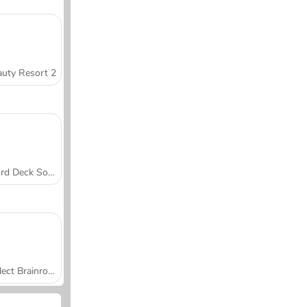
uty Resort 2
Word Deck Solitaire
Collect Brainrot Arena