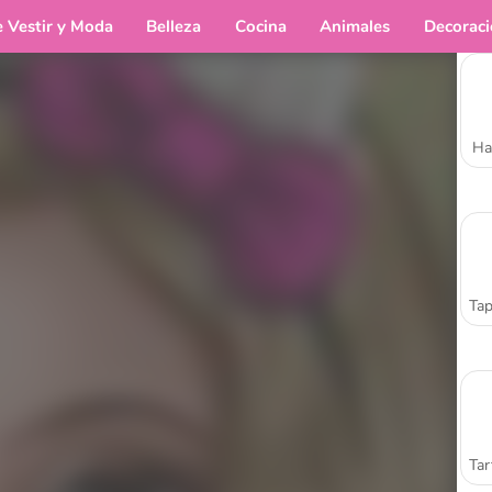
e Vestir y Moda
Belleza
Cocina
Animales
Decorac
Ha