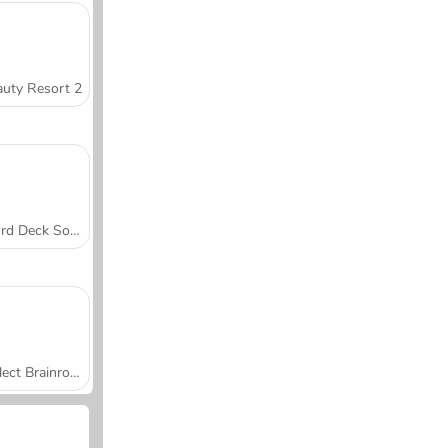
uty Resort 2
Word Deck Solitaire
Collect Brainrot Arena