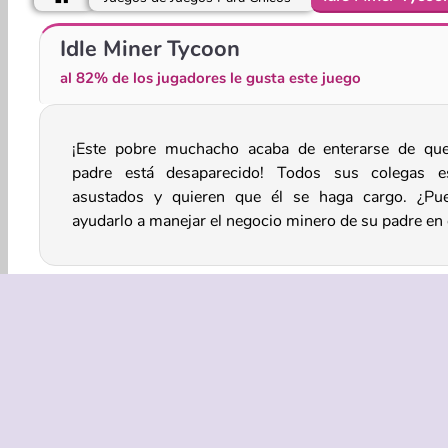
Penguin Diner
Delicious - Emily's New Beginning
Idle Miner Tycoon
al 82% de los jugadores le gusta este juego
¡Este pobre muchacho acaba de enterarse de qu
juego de simulación en línea? Deberá buscar met
padre está desaparecido! Todos sus colegas e
asustados y quieren que él se haga cargo. ¿Pu
ayudarlo a manejar el negocio minero de su padre en 
Juegos Para Chicos
Juegos De Negocios
HTML
EMPRASA
Condicion