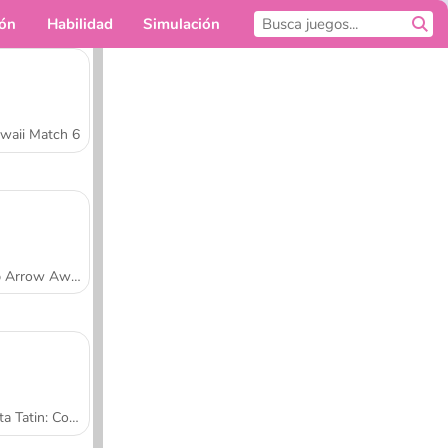
ión
Habilidad
Simulación
Para ti
waii Match 6
Tap Arrow Away
Tarta Tatin: Cocina con Sara