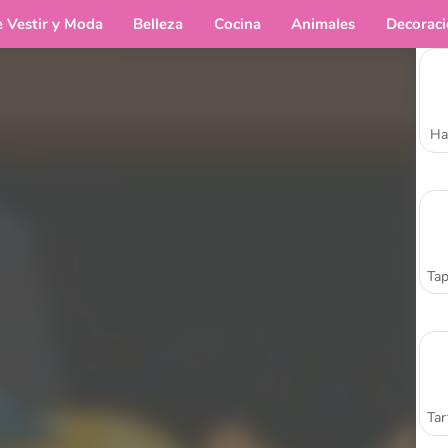
e Vestir y Moda
Belleza
Cocina
Animales
Decorac
Ha