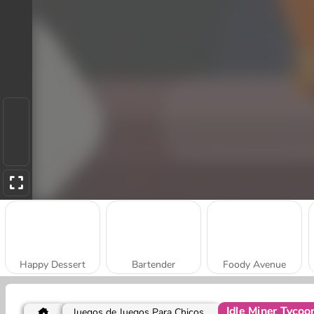
Happy Dessert
Bartender
Foody Avenue
Idle Miner Tycoo
Juegos de Juegos Para Chicos