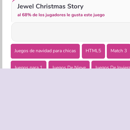
Drop the Gift
10x10 Winter Gems
Jewel Christmas Story
al 68% de los jugadores le gusta este juego
Juegos de navidad para chicas
HTML5
Match 3
Juegos para 1
Juegos De Nieve
Juegos De Invier
EMPRASA
Condicion
Política de
Coo