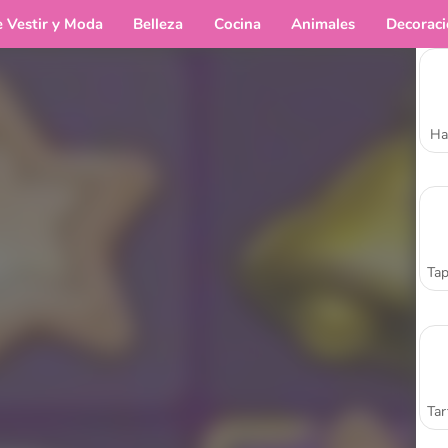
e Vestir y Moda
Belleza
Cocina
Animales
Decorac
Ha