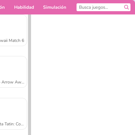
ión
Habilidad
Simulación
Para ti
waii Match 6
Tap Arrow Away
Tarta Tatin: Cocina con Sara