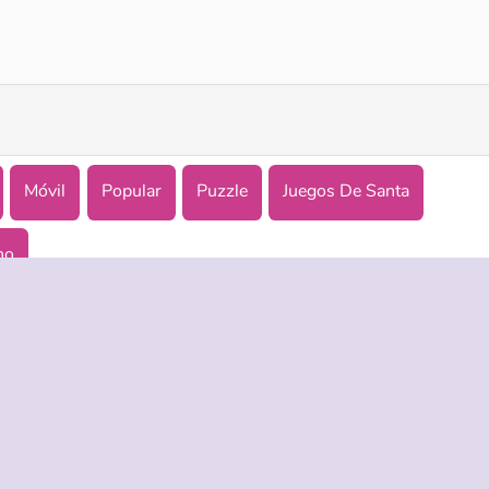
Santa's Magic Christmas
Build a Snowman
Móvil
Popular
Puzzle
Juegos De Santa
no
ASISTENCIA
IDIOMAS
es de uso
Ayuda
English
 Privacidad
Русский
kies
Deutsch