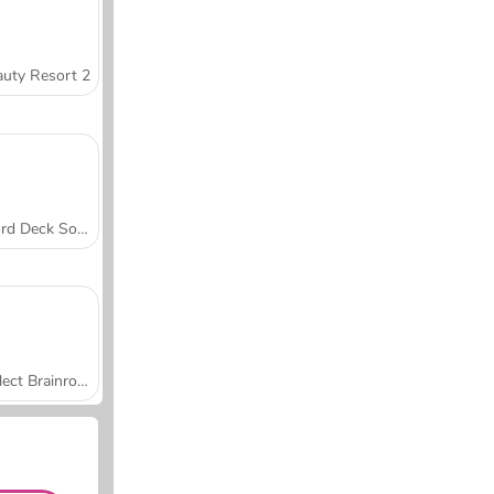
uty Resort 2
Word Deck Solitaire
Collect Brainrot Arena