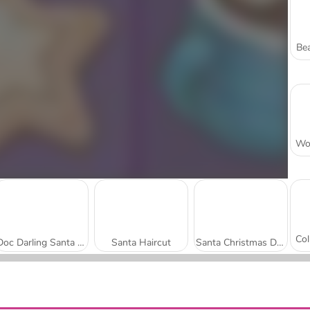
Bea
Doc Darling Santa Surgery
Santa Haircut
Santa Christmas Delivery