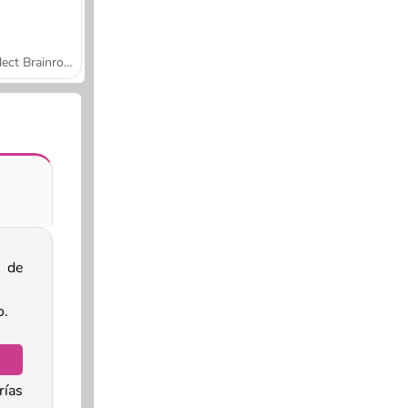
Collect Brainrot Arena
 de
o.
ías