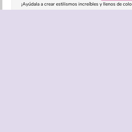
¡Ayúdala a crear estilismos increíbles y llenos de colo
Controles del juego
Belleza
Chicas
HTML5
Maquillaje
Diseñ
EMPRASA
Condicion
Política de
Coo