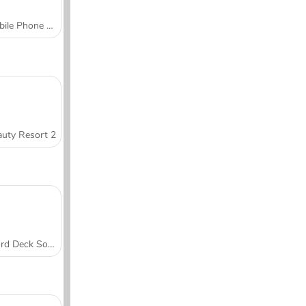
Mobile Phone Case Design & DIY
uty Resort 2
Word Deck Solitaire