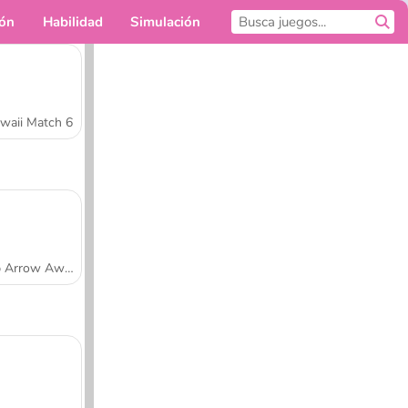
ión
Habilidad
Simulación
Para ti
waii Match 6
Tap Arrow Away