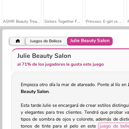
ASMR Beauty Treatment
Sisters Together Forever
Princess: E-girl vs Softgirl
Julie Beauty Salon
Juegos de Belleza
Peinados de unicornio
Princesa: retrofuturista
Julie Beauty Salon
al 71% de los jugadores le gusta este juego
Empieza otro día la mar de atareado. Ponte al lío en
Beauty Salon
.
Esta tarde Julie se encargará de crear estilos disting
y elegantes para tres clientes. Tendrá que probar va
tipos de sombra de ojos y colorete, además de disti
tonos de tinte para el pelo en este
juego de bell