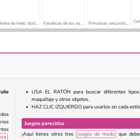
Reina de hielo: boda arruinada
Fanáticas de los estampados
Princesas: excursión con estilo
Princesa: evento de moda primaveral
Princesas: fantasía de muñecas
Julie
USA EL RATÓN para buscar diferentes tipos
maquillaje y otros objetos.
HAZ CLIC IZQUIERDO para usarlos en cada estil
uidos
rios
Juegos parecidos
ntos
¡Aquí tienes otros tres
juegos de moda
que deber
eza
.