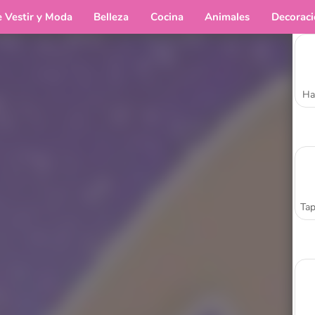
e Vestir y Moda
Belleza
Cocina
Animales
Decorac
Ha