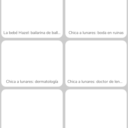
La bebé Hazel: bailarina de ballet
Chica a lunares: boda en ruinas
Chica a lunares: dermatología
Chica a lunares: doctor de lenguas
A SEMANA