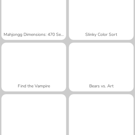
Mahjongg Dimensions: 470 Seconds
Slinky Color Sort
Find the Vampire
Bears vs. Art
A SEMANA