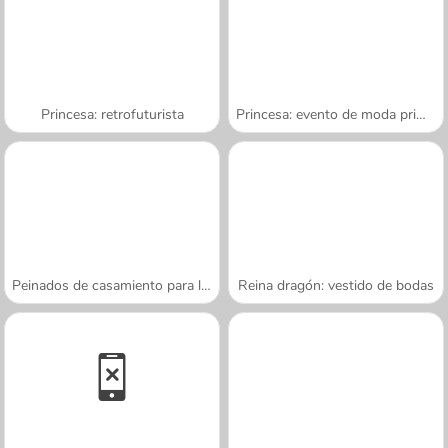
Princesa: retrofuturista
Princesa: evento de moda primaveral
Peinados de casamiento para la princesa
Reina dragón: vestido de bodas
A SEMANA