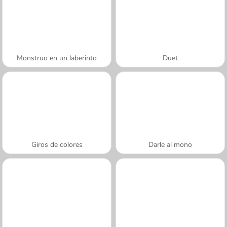
Monstruo en un laberinto
Duet
Giros de colores
Darle al mono
A SEMANA