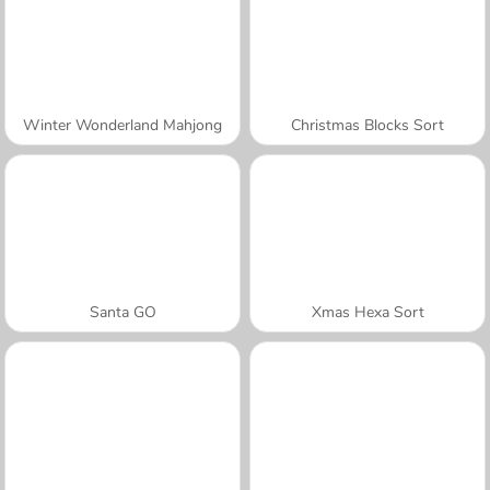
Winter Wonderland Mahjong
Christmas Blocks Sort
Santa GO
Xmas Hexa Sort
A SEMANA