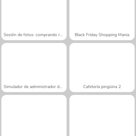
Sesión de fotos: comprando ropa
Black Friday Shopping Mania
Simulador de administrador de aeropuerto
Cafetería pingüina 2
A SEMANA