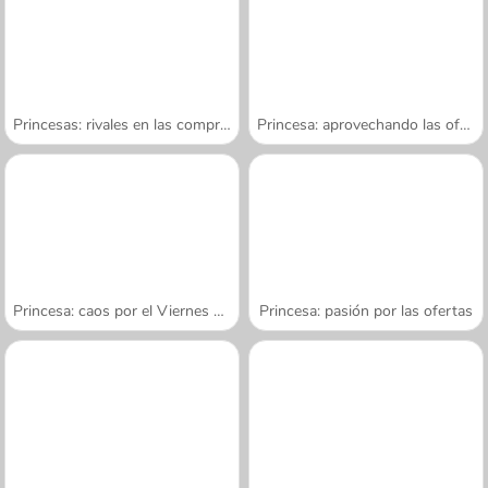
Princesas: rivales en las compras
Princesa: aprovechando las ofertas
Princesa: caos por el Viernes negro
Princesa: pasión por las ofertas
A SEMANA