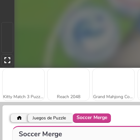
Kitty Match 3 Puzzle Game
Reach 2048
Grand Mahjong Connect
Soccer Merge
Juegos de Puzzle
Stick Kill 3D
Park Me: Draw Path
Soccer Merge