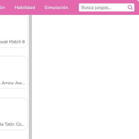
ión
Habilidad
Simulación
Para ti
waii Match 6
Tap Arrow Away
Tarta Tatin: Cocina con Sara