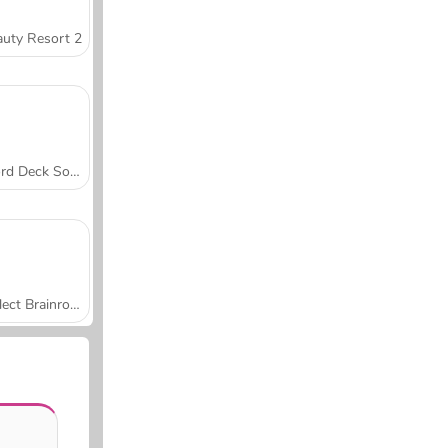
uty Resort 2
Word Deck Solitaire
Collect Brainrot Arena