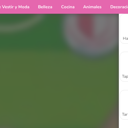
e Vestir y Moda
Belleza
Cocina
Animales
Decorac
Ha