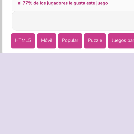
al 77% de los jugadores le gusta este juego
HTML5
Móvil
Popular
Puzzle
Juegos pa
EMPRASA
Condicion
Política de
Coo