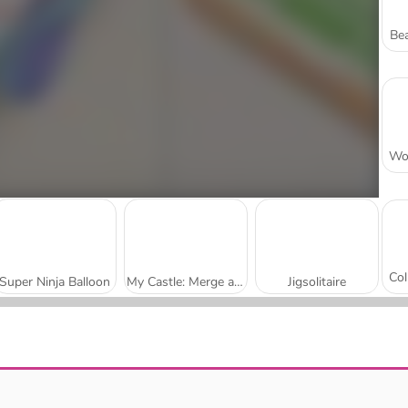
Bea
Super Ninja Balloon
My Castle: Merge and Story
Jigsolitaire
Mojicon Garden Connect
Worm Escape