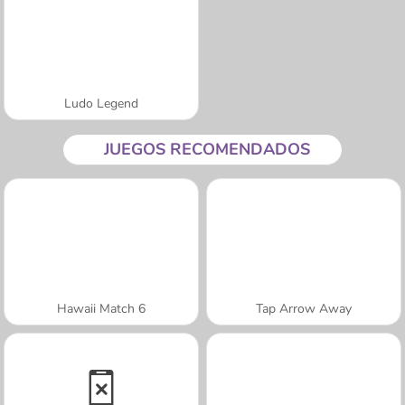
Ludo Legend
JUEGOS RECOMENDADOS
Hawaii Match 6
Tap Arrow Away
A SEMANA