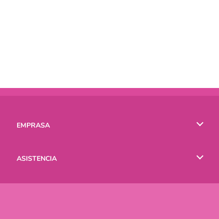
EMPRASA
Condiciones de uso
ASISTENCIA
Política de Privacidad
Ayuda
IDIOMAS
Cookies
English