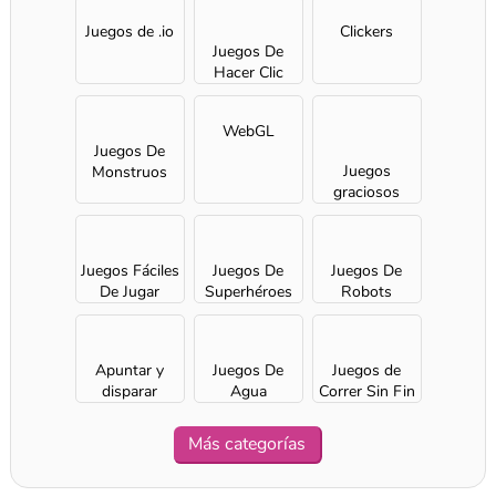
Juegos de .io
Clickers
Juegos De
Hacer Clic
WebGL
Juegos De
Juegos
Monstruos
graciosos
para chicas
Juegos Fáciles
Juegos De
Juegos De
De Jugar
Superhéroes
Robots
Apuntar y
Juegos De
Juegos de
disparar
Agua
Correr Sin Fin
Más categorías