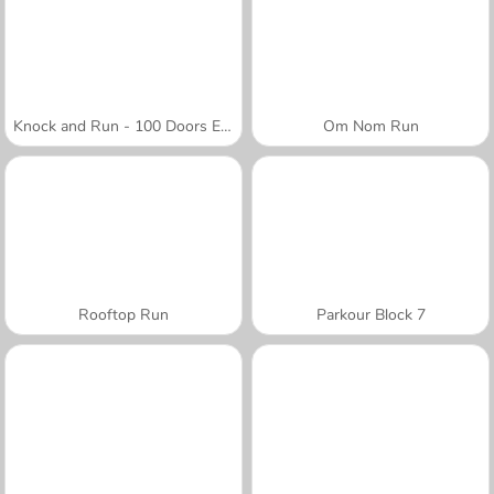
Knock and Run - 100 Doors Escape
Om Nom Run
Rooftop Run
Parkour Block 7
A SEMANA