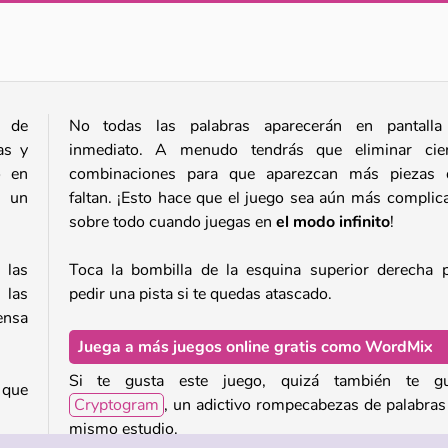
Wordling: Daily Word Challenge
Words with Owl
 de
No todas las palabras aparecerán en pantalla
as y
inmediato. A menudo tendrás que eliminar cier
o en
combinaciones para que aparezcan más piezas 
, un
faltan. ¡Esto hace que el juego sea aún más complic
sobre todo cuando juegas en
el modo infinito
!
 las
Toca la bombilla de la esquina superior derecha 
 las
pedir una pista si te quedas atascado.
ensa
Juega a más juegos online gratis como WordMix
Si te gusta este juego, quizá también te gu
 que
Cryptogram
, un adictivo rompecabezas de palabras
mismo estudio.