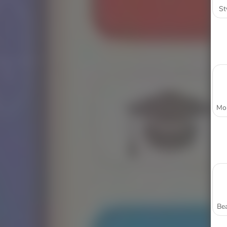
St
Bea