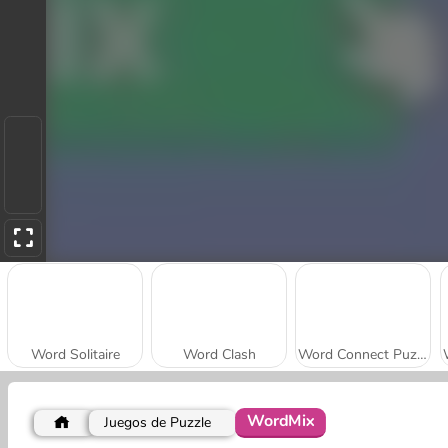
Word Solitaire
Word Clash
Word Connect Puzzle
WordMix
Juegos de Puzzle