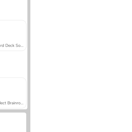
Word Deck Solitaire
Collect Brainrot Arena