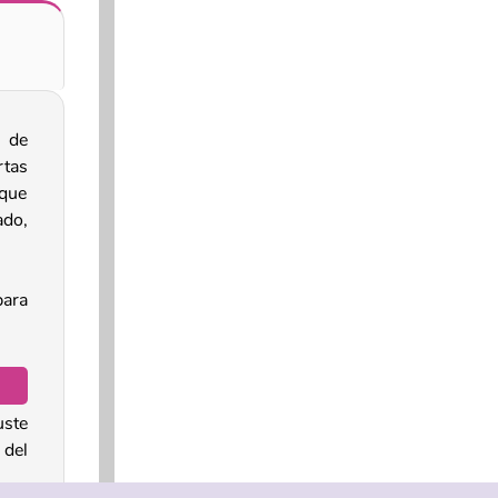
 de
tas
que
ado,
para
ste
 del