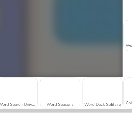
Word Search Universe
Word Seasons
Word Deck Solitaire