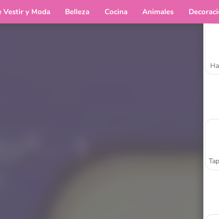
e Vestir y Moda
Belleza
Cocina
Animales
Decorac
Ha