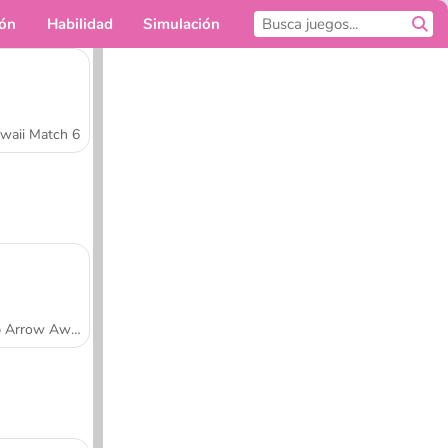
ión
Habilidad
Simulación
Para ti
waii Match 6
Tap Arrow Away